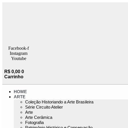
Ir
para
o
conteúdo
Facebook-f
Instagram
Youtube
R$
0,00
0
Carrinho
HOME
ARTE
Coleção Historiando a Arte Brasileira
Série Circuito Atelier
Arte
Arte Cerâmica
Fotografia
Patrimônio Histórico e Conservação