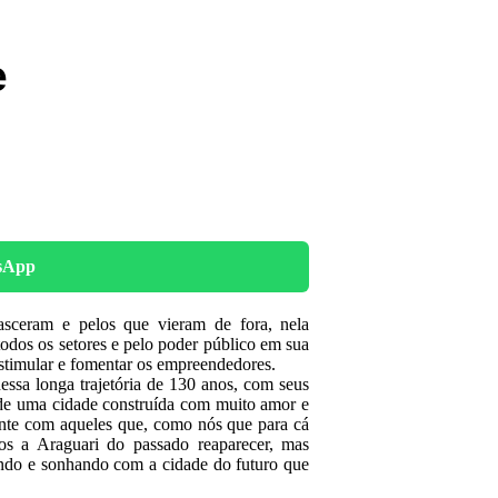
e
sApp
asceram e pelos que vieram de fora, nela
 todos os setores e pelo poder público em sua
estimular e fomentar os empreendedores.
essa longa trajetória de 130 anos, com seus
de uma cidade construída com muito amor e
ente com aqueles que, como nós que para cá
mos a Araguari do passado reaparecer, mas
ndo e sonhando com a cidade do futuro que