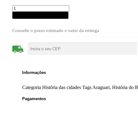
Araguari
ontem
Adicionar ao carrinho
e
hoje
quantidade
Consulte o prazo estimado e valor da entrega
Informações
Categoria
História das cidades
Tags
Araguari
,
História do B
Pagamentos