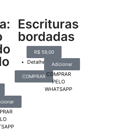
a:
Escrituras
o
bordadas
do
R$
59,00
do
Detalhes
Adicionar
COMPRAR
COMPRAR
PELO
WHATSAPP
icionar
PRAR
ELO
TSAPP