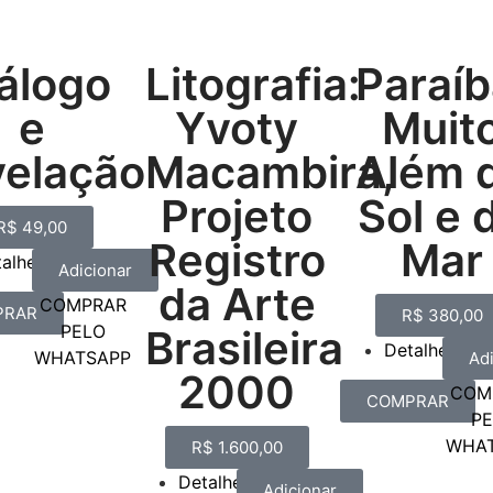
álogo
Litografia:
Paraíb
e
Yvoty
Muit
velação
Macambira,
Além 
Projeto
Sol e 
R$
49,00
Registro
Mar
talhes
Adicionar
da Arte
COMPRAR
PRAR
R$
380,00
PELO
Brasileira
Detalhes
WHATSAPP
Ad
2000
COM
COMPRAR
P
WHA
R$
1.600,00
Detalhes
Adicionar