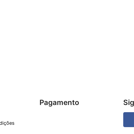
Pagamento
Si
dições