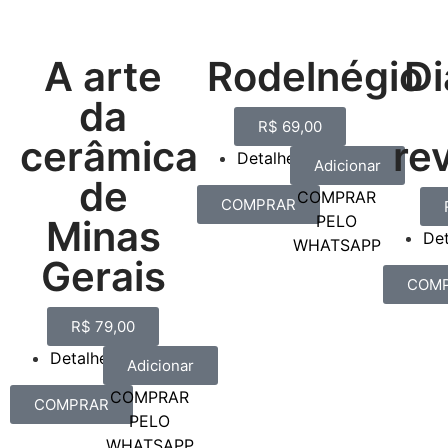
A arte
Rodelnégio
Di
da
R$
69,00
cerâmica
re
Detalhes
Adicionar
de
COMPRAR
COMPRAR
PELO
Minas
De
WHATSAPP
Gerais
COM
R$
79,00
Detalhes
Adicionar
COMPRAR
COMPRAR
PELO
WHATSAPP