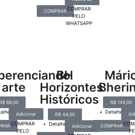
COMPRAR
COMPRAR
PELO
WHATSAPP
perenciando
BH
Mári
 arte
Horizontes
Bheri
Históricos
R$
69,00
R$
145,00
talhes
Detalhes
Adicionar
Ad
R$
44,00
COMPRAR
COM
Detalhes
PRAR
COMPRAR
Adicionar
PELO
P