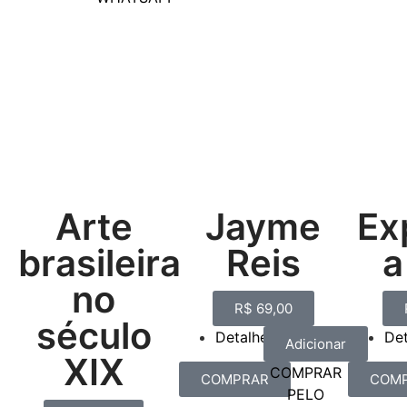
Arte
Jayme
Ex
brasileira
Reis
a
no
R$
69,00
século
Detalhes
De
Adicionar
XIX
COMPRAR
COMPRAR
COM
PELO