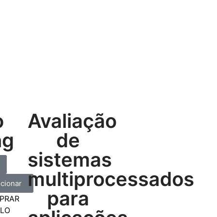
o
Avaliação
ng
de
sistemas
multiprocessados
icionar
para
PRAR
ELO