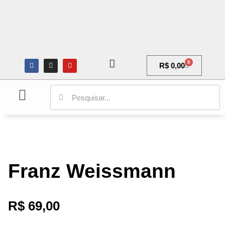
0
R$
0,00
ARQUITETURA E URBANISMO
CIÊNCIAS SOCIAIS
GALERIA DE ARTE
Franz Weissmann
R$
69,00