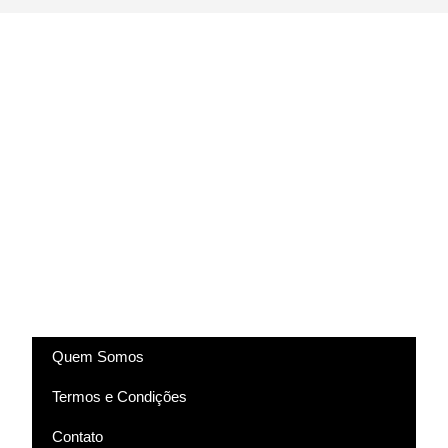
(83) 9318-4343
marcela@comartevirtual.com.br
Acesse
Quem Somos
Termos e Condições
Contato