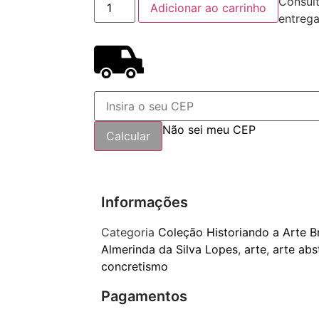
Consult
Adicionar ao carrinho
entreg
Não sei meu CEP
Informações
Categoria
Coleção Historiando a Arte Br
Almerinda da Silva Lopes
,
arte
,
arte abs
concretismo
Pagamentos