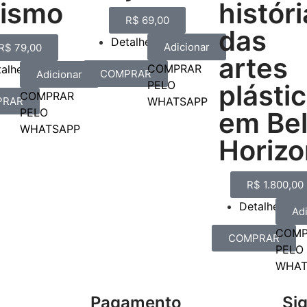
rismo
históri
R$
69,00
das
Detalhes
Adicionar
R$
79,00
artes
COMPRAR
talhes
COMPRAR
Adicionar
PELO
plásti
COMPRAR
PRAR
WHATSAPP
PELO
em Be
WHATSAPP
Horizo
R$
1.800,00
Detalhes
Ad
COMP
COMPRAR
PELO
WHAT
Pagamento
Si