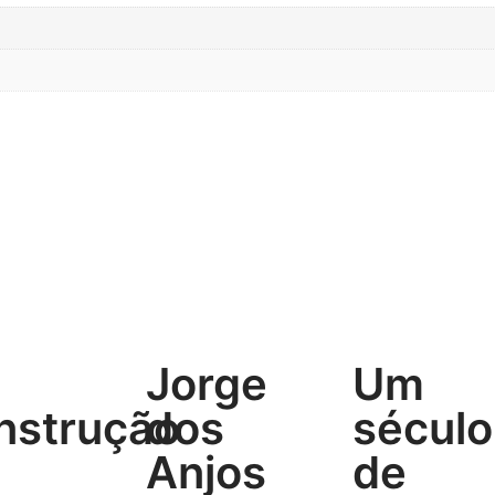
Jorge
Um
nstrução
dos
século
Anjos
de