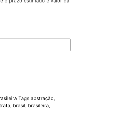
e o prazo estimado e valor da
a
asileira
Tags
abstração
,
trata
,
brasil
,
brasileira
,