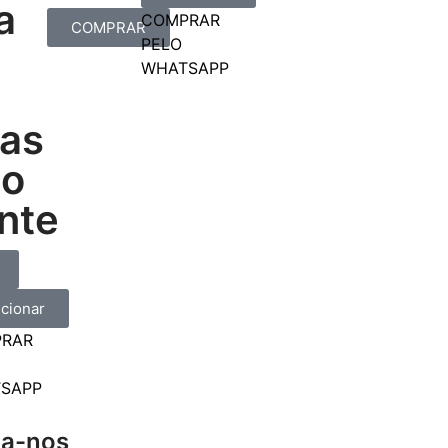
a
COMPRAR
COMPRAR
PELO
WHATSAPP
cas
lo
nte
icionar
RAR
SAPP
ga-nos