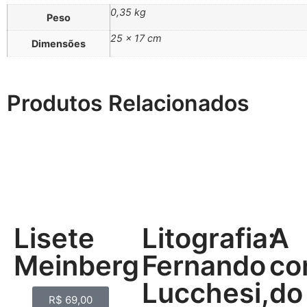
0,35 kg
Peso
25 × 17 cm
Dimensões
Produtos Relacionados
Lisete
Litografia:
A
Meinberg
Fernando
co
Lucchesi,
do
R$
69,00