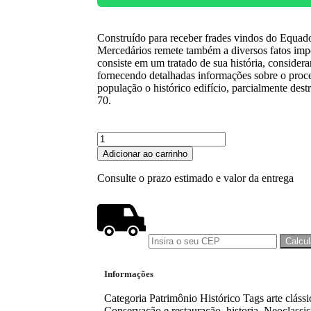
Construído para receber frades vindos do Equa
Mercedários remete também a diversos fatos impo
consiste em um tratado de sua história, considera
fornecendo detalhadas informações sobre o proc
população o histórico edifício, parcialmente des
70.
Adicionar ao carrinho
Consulte o prazo estimado e valor da entrega
Informações
Categoria
Patrimônio Histórico
Tags
arte clássi
Conservação e restauração
,
historia
,
Neoclassis