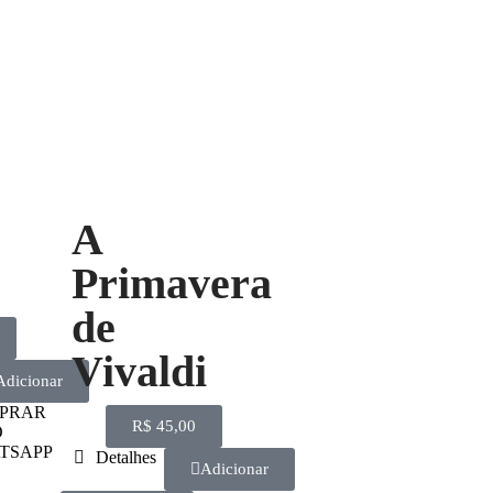
A
Primavera
de
Vivaldi
Adicionar
PRAR
R$
45,00
O
TSAPP
Detalhes
Adicionar