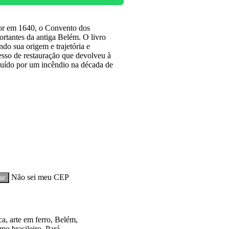
dor em 1640, o Convento dos
rtantes da antiga Belém. O livro
ndo sua origem e trajetória e
esso de restauração que devolveu à
truído por um incêndio na década de
Não sei meu CEP
ca
,
arte em ferro
,
Belém
,
mo brasileiro
,
Pará