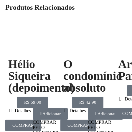
Produtos Relacionados
Hélio
O
Ar
Siqueira
condomínio
Pa
(depoimento)
absoluto
Det
R$
69,00
R$
42,90
Detalhes
Detalhes
COM
Adicionar
Adicionar
COMPRAR
COMPRAR
COMPRAR
COMPRAR
PELO
PELO