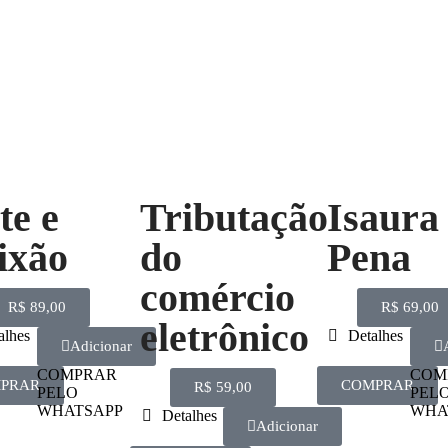
te e
Tributação
Isaura
ixão
do
Pena
comércio
R$
89,00
R$
69,00
eletrônico
alhes
Detalhes
Adicionar
COMPRAR
COM
PRAR
COMPRAR
R$
59,00
PELO
PEL
WHATSAPP
WHA
Detalhes
Adicionar