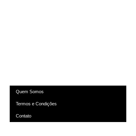
(83) 9318-4343
marcela@comartevirtual.com.br
Acesse
Quem Somos
Termos e Condições
Contato