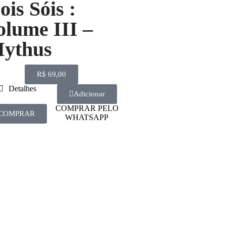
ois Sóis :
olume III –
ythus
R$
69,00
Detalhes
Adicionar
COMPRAR PELO
COMPRAR
WHATSAPP