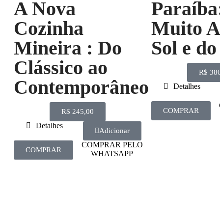
A Nova
Paraíba
Cozinha
Muito A
Mineira : Do
Sol e d
Clássico ao
R$
380
Contemporâneo
Detalhes
COMPRAR
R$
245,00
Detalhes
Adicionar
COMPRAR PELO
COMPRAR
WHATSAPP