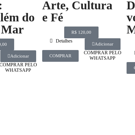
:
Arte, Cultura
D
lém do
e Fé
v
o Mar
M
R$
120,00
Detalhes
Adicionar
,00
COMPRAR PELO
COMPRAR
Adicionar
WHATSAPP
COMPRAR PELO
WHATSAPP