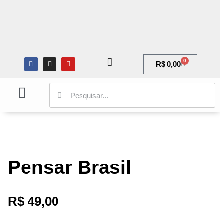
0
R$
0,00
ARQUITETURA E URBANISMO
CIÊNCIAS SOCIAIS
GALERIA DE ARTE
Pensar Brasil
R$
49,00