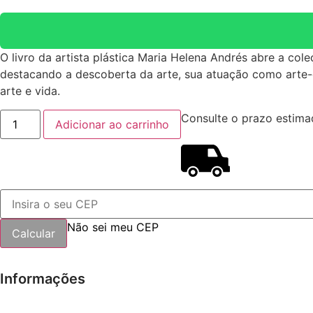
O livro da artista plástica Maria Helena Andrés abre a cole
destacando a descoberta da arte, sua atuação como arte-ed
arte e vida.
Maria
Consulte o prazo estima
Adicionar ao carrinho
Helena
Andrés
(depoimento)
quantidade
Não sei meu CEP
Informações