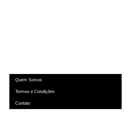
(83) 9318-4343
marcela@comartevirtual.com.br
Acesse
Quem Somos
Termos e Condições
Contato