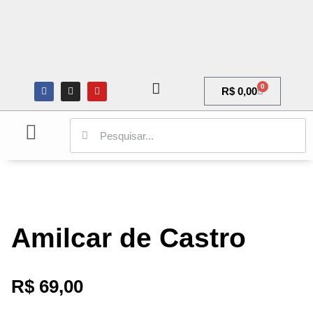
0
R$
0,00
ARQUITETURA E URBANISMO
CIÊNCIAS SOCIAIS
GALERIA DE ARTE
Amilcar de Castro
R$
69,00