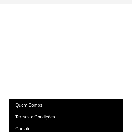
(83) 9318-4343
marcela@comartevirtual.com.br
Acesse
Quem Somos
Termos e Condições
Contato