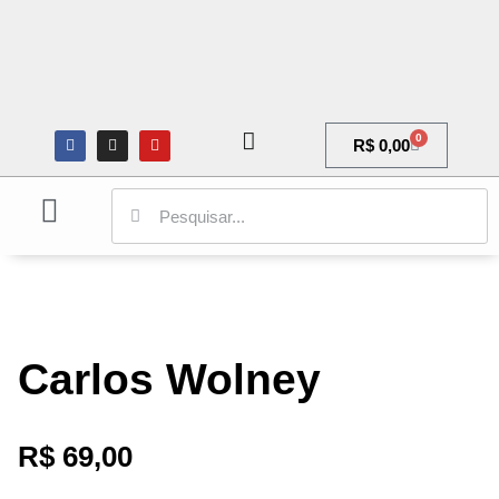
0
R$
0,00
ARQUITETURA E URBANISMO
CIÊNCIAS SOCIAIS
GALERIA DE ARTE
Carlos Wolney
R$
69,00