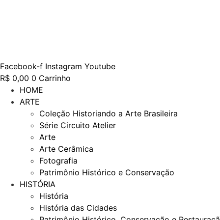
Ir
para
o
conteúdo
Facebook-f
Instagram
Youtube
R$
0,00
0
Carrinho
HOME
ARTE
Coleção Historiando a Arte Brasileira
Série Circuito Atelier
Arte
Arte Cerâmica
Fotografia
Patrimônio Histórico e Conservação
HISTÓRIA
História
História das Cidades
Patrimônio Histórico, Conservação e Restauraç