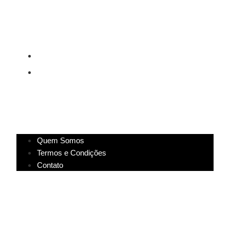
(83) 9318-4343
marcela@comartevirtual.com.br
Acesse
Quem Somos
Termos e Condições
Contato
Pagamento