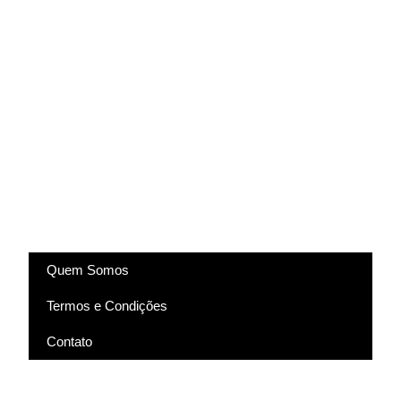
(83) 9318-4343
marcela@comartevirtual.com.br
Acesse
Quem Somos
Termos e Condições
Contato