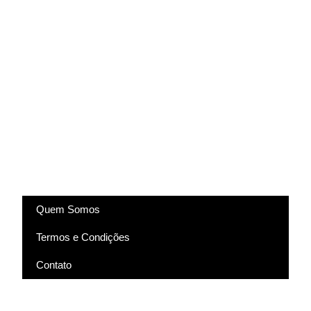
(83) 9318-4343
marcela@comartevirtual.com.br
Acesse
Quem Somos
Termos e Condições
Contato