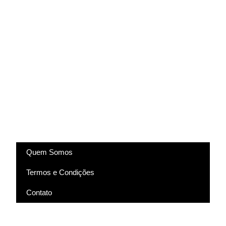
(83) 9318-4343
marcela@comartevirtual.com.br
Acesse
Quem Somos
Termos e Condições
Contato