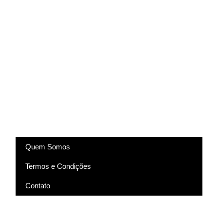
(83) 9318-4343
marcela@comartevirtual.com.br
Acesse
Quem Somos
Termos e Condições
Contato