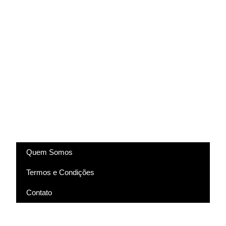
(83) 9318-4343
marcela@comartevirtual.com.br
Acesse
Quem Somos
Termos e Condições
Contato