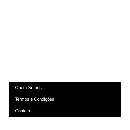
(83) 9318-4343
marcela@comartevirtual.com.br
Acesse
Quem Somos
Termos e Condições
Contato