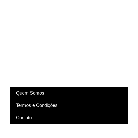
(83) 9318-4343
marcela@comartevirtual.com.br
Acesse
Quem Somos
Termos e Condições
Contato