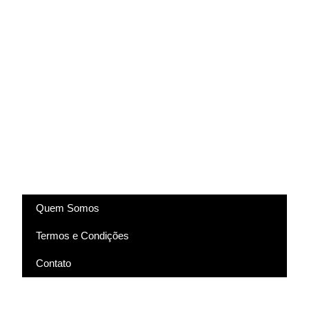
(83) 9318-4343
marcela@comartevirtual.com.br
Acesse
Quem Somos
Termos e Condições
Contato