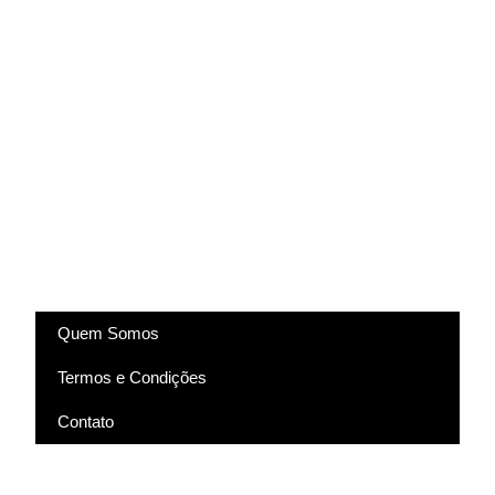
(83) 9318-4343
marcela@comartevirtual.com.br
Acesse
Quem Somos
Termos e Condições
Contato