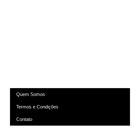
(83) 9318-4343
marcela@comartevirtual.com.br
Acesse
Quem Somos
Termos e Condições
Contato