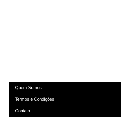
(83) 9318-4343
marcela@comartevirtual.com.br
Acesse
Quem Somos
Termos e Condições
Contato