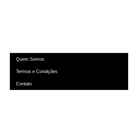
(83) 9318-4343
marcela@comartevirtual.com.br
Acesse
Quem Somos
Termos e Condições
Contato
Pagamento