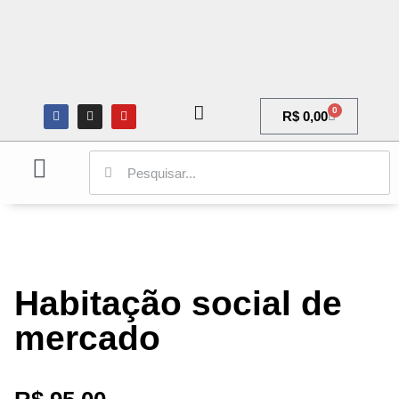
0
R$
0,00
ARQUITETURA E URBANISMO
CIÊNCIAS SOCIAIS
GALERIA DE ARTE
Habitação social de
mercado